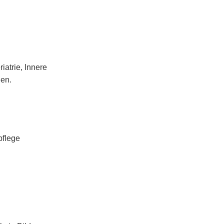
iatrie, Innere
nen.
pflege