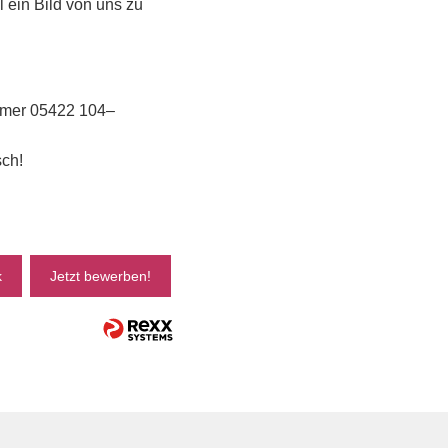
 ein Bild von uns zu
ummer 05422 104–
sch!
k
Jetzt bewerben!