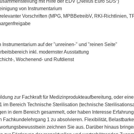
Zusammenstellung mit Hilfe der EDV („Nexus Euro SDS“)
inigung von Instrumentarium
r relevanter Vorschriften (MPG, MPBBetreibV, RKI-Richtlinien,
hargenfreigabe
 Instrumentarium auf der "unreinen-" und "reinen Seite"
rbeitsbereich inkl. modernster Ausstattung
hicht-, Wochenend- und Rufdienst
ldung zur Fachkraft für Medizinprodukteaufbereitung, oder ein
im Bereich Technische Sterilisation (technische Sterilisationsa
ngen in dem Bereich gesammelt, oder haben Interesse Erfahrun
n Fachkundelehrgang 1 zu absolvieren. Flexibilität, Belastbarke
wortungsbewusstsein zeichnen Sie aus. Darüber hinaus bringe