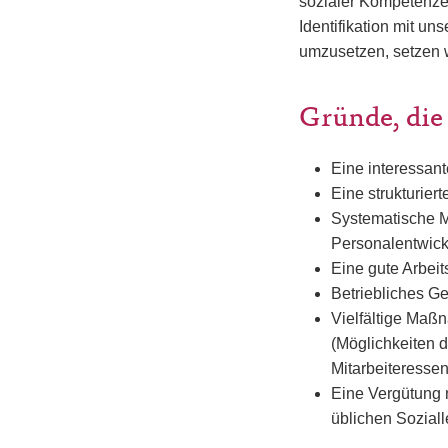
sozialer Kompetenze
Identifikation mit u
umzusetzen, setzen w
Gründe, die
Eine interessan
Eine strukturie
Systematische M
Personalentwic
Eine gute Arbei
Betriebliches G
Vielfältige Maßn
(Möglichkeiten 
Mitarbeiteressen
Eine Vergütung 
üblichen Sozial