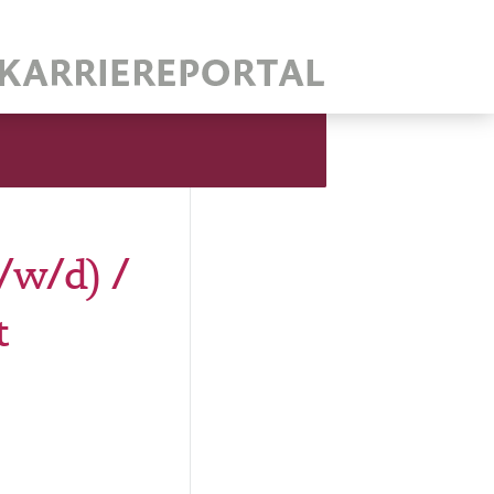
/w/d) /
t