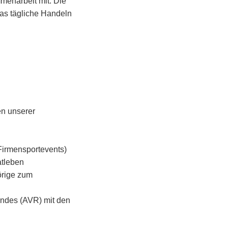
menarbeit mit. Die
das tägliche Handeln
en unserer
Firmensportevents)
atleben
örige zum
andes (AVR) mit den