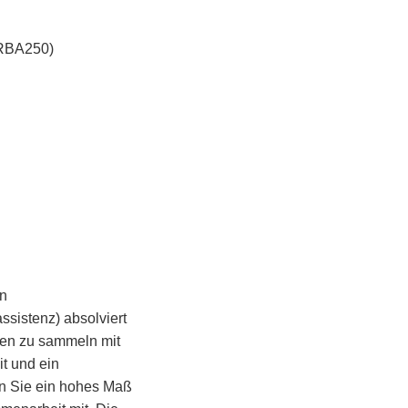
 TRBA250)
en
ssistenz) absolviert
gen zu sammeln mit
it und ein
n Sie ein hohes Maß