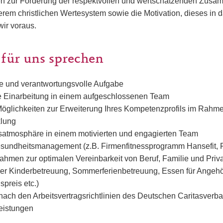
n zur Förderung der respektvollen und wertschätzenden Zusam
nserem christlichen Wertesystem sowie die Motivation, dieses in 
ir voraus.
 für uns sprechen
te und verantwortungsvolle Aufgabe
rte Einarbeitung in einem aufgeschlossenen Team
öglichkeiten zur Erweiterung Ihres Kompetenzprofils im Rahm
klung
tsatmosphäre in einem motivierten und engagierten Team
esundheitsmanagement (z.B. Firmenfitnessprogramm Hansefit, 
ahmen zur optimalen Vereinbarkeit von Beruf, Familie und Priv
der Kinderbetreuung, Sommerferienbetreuung, Essen für Angeh
spreis etc.)
nach den Arbeitsvertragsrichtlinien des Deutschen Caritasverb
leistungen