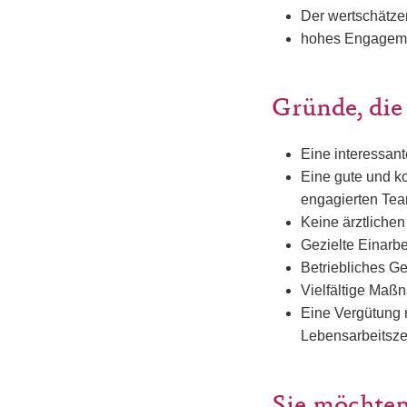
Der wertschätzen
hohes Engageme
Gründe, die
Eine interessan
Eine gute und ko
engagierten Te
Keine ärztliche
Gezielte Einarb
Betriebliches G
Vielfältige Maßn
Eine Vergütung 
Lebensarbeitsze
Sie möchten