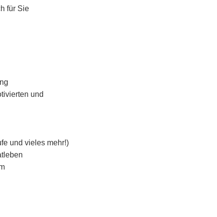
h für Sie
ung
tivierten und
e und vieles mehr!)
atleben
um