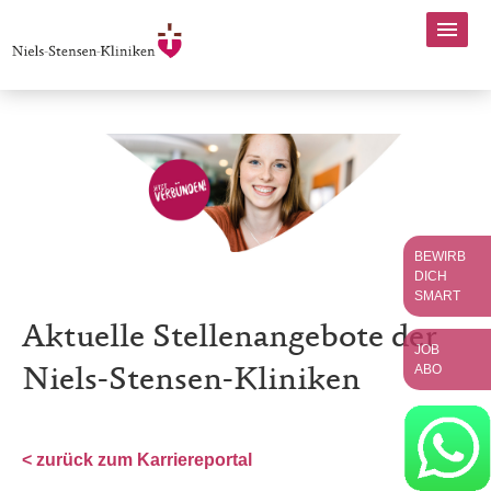
BEWIRB
DICH
SMART
Aktuelle Stellenangebote der
JOB
ABO
Niels-Stensen-Kliniken
< zurück zum Karriereportal