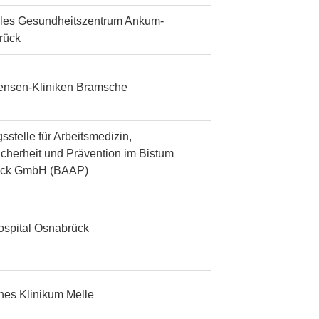
les Gesundheitszentrum Ankum-
rück
tensen-Kliniken Bramsche
sstelle für Arbeitsmedizin,
icherheit und Prävention im Bistum
ück GmbH (BAAP)
ospital Osnabrück
ches Klinikum Melle