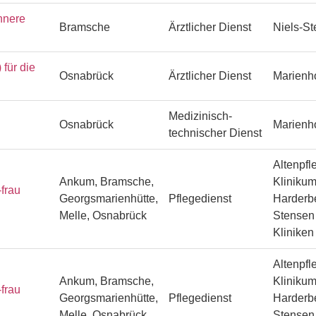
nnere
Bramsche
Ärztlicher Dienst
Niels-S
ür die
Osnabrück
Ärztlicher Dienst
Marienh
Medizinisch-
Osnabrück
Marienh
technischer Dienst
Altenpfl
Ankum, Bramsche,
Klinikum
frau
Georgsmarienhütte,
Pflegedienst
Harderbe
Melle, Osnabrück
Stensen 
Klinike
Altenpfl
Ankum, Bramsche,
Klinikum
frau
Georgsmarienhütte,
Pflegedienst
Harderbe
Melle, Osnabrück
Stensen 