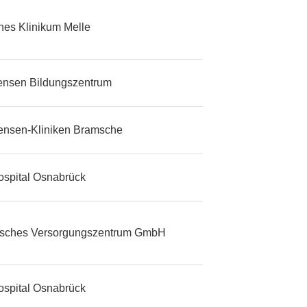
ches Klinikum Melle
tensen Bildungszentrum
tensen-Kliniken Bramsche
ospital Osnabrück
isches Versorgungszentrum GmbH
ospital Osnabrück