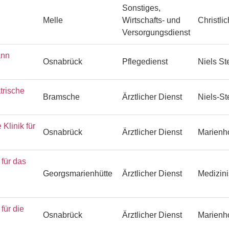
Sonstiges,
Melle
Wirtschafts- und
Christli
Versorgungsdienst
ann
Osnabrück
Pflegedienst
Niels S
trische
Bramsche
Ärztlicher Dienst
Niels-S
Klinik für
Osnabrück
Ärztlicher Dienst
Marienh
ür das
Georgsmarienhütte
Ärztlicher Dienst
Medizin
ür die
Osnabrück
Ärztlicher Dienst
Marienh