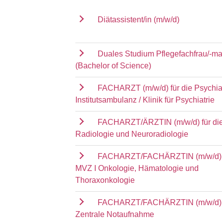
Diätassistent/in (m/w/d)
Duales Studium Pflegefachfrau/-m
(Bachelor of Science)
FACHARZT (m/w/d) für die Psychia
Institutsambulanz / Klinik für Psychiatrie
FACHARZT/ÄRZTIN (m/w/d) für die 
Radiologie und Neuroradiologie
FACHARZT/FACHÄRZTIN (m/w/d) f
MVZ I Onkologie, Hämatologie und
Thoraxonkologie
FACHARZT/FACHÄRZTIN (m/w/d) f
Zentrale Notaufnahme