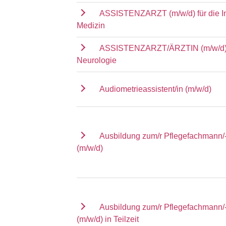
ASSISTENZARZT (m/w/d) für die I
Medizin
ASSISTENZARZT/ÄRZTIN (m/w/d) f
Neurologie
Audiometrieassistent/in (m/w/d)
Ausbildung zum/r Pflegefachmann/-
(m/w/d)
Ausbildung zum/r Pflegefachmann/-
(m/w/d) in Teilzeit