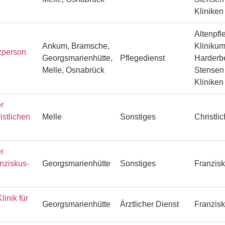
Klinike
Altenpfl
Ankum, Bramsche,
Klinikum
zperson
Georgsmarienhütte,
Pflegedienst
Harderbe
Melle, Osnabrück
Stensen 
Klinike
r
istlichen
Melle
Sonstiges
Christli
r
anziskus-
Georgsmarienhütte
Sonstiges
Franzisk
linik für
Georgsmarienhütte
Ärztlicher Dienst
Franzisk