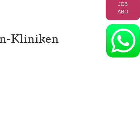
JOB
ABO
en-Kliniken