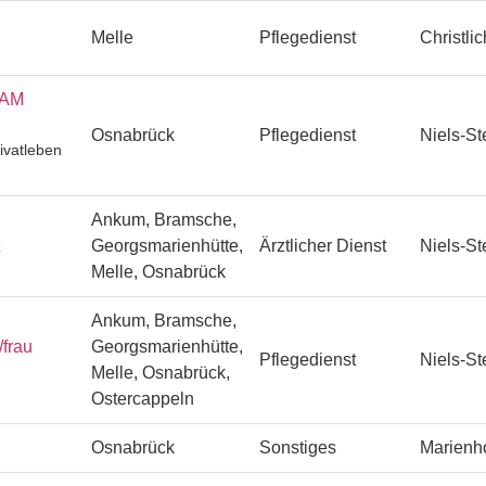
Melle
Pflegedienst
Christli
EAM
Osnabrück
Pflegedienst
Niels-St
ivatleben
Ankum, Bramsche,
Georgsmarienhütte,
Ärztlicher Dienst
Niels-St
Melle, Osnabrück
Ankum, Bramsche,
/frau
Georgsmarienhütte,
Pflegedienst
Niels-St
Melle, Osnabrück,
Ostercappeln
Osnabrück
Sonstiges
Marienh