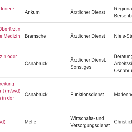
Innere
Regiona
Ankum
Ärztlicher Dienst
Bersenb
Oberärztin
he Medizin
Bramsche
Ärztlicher Dienst
Niels-S
zin oder
Beratung
Ärztlicher Dienst,
Osnabrück
Arbeitss
Sonstiges
Osnabr
reitung
ent (m/w/d)
Osnabrück
Funktionsdienst
Marienh
 in der
Wirtschafts- und
/d)
Melle
Christli
Versorgungsdienst