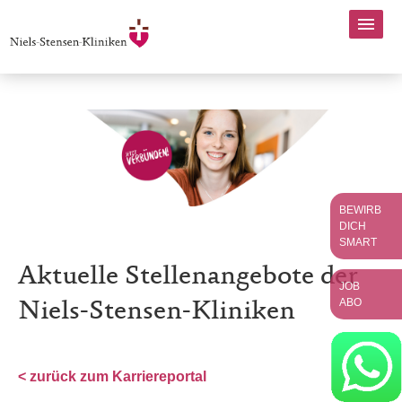
BEWIRB
DICH
SMART
Aktuelle Stellenangebote der
JOB
ABO
Niels-Stensen-Kliniken
< zurück zum Karriereportal