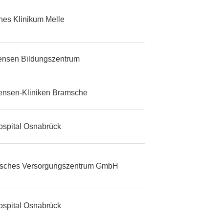
ches Klinikum Melle
tensen Bildungszentrum
tensen-Kliniken Bramsche
ospital Osnabrück
isches Versorgungszentrum GmbH
ospital Osnabrück