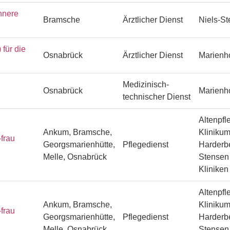
nnere
Bramsche
Ärztlicher Dienst
Niels-S
ür die
Osnabrück
Ärztlicher Dienst
Marienh
Medizinisch-
Osnabrück
Marienh
technischer Dienst
Altenpfl
Ankum, Bramsche,
Klinikum
frau
Georgsmarienhütte,
Pflegedienst
Harderbe
Melle, Osnabrück
Stensen 
Klinike
Altenpfl
Ankum, Bramsche,
Klinikum
frau
Georgsmarienhütte,
Pflegedienst
Harderbe
Melle, Osnabrück
Stensen 