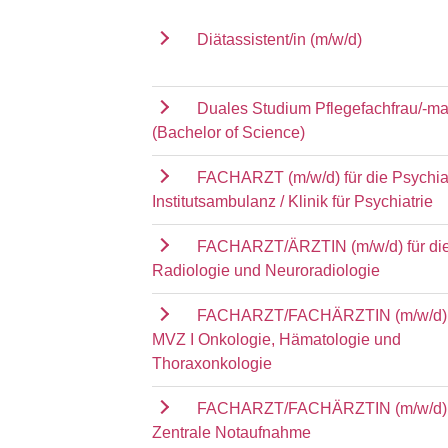
Diätassistent/in (m/w/d)
Duales Studium Pflegefachfrau/-m
(Bachelor of Science)
FACHARZT (m/w/d) für die Psychia
Institutsambulanz / Klinik für Psychiatrie
FACHARZT/ÄRZTIN (m/w/d) für die 
Radiologie und Neuroradiologie
FACHARZT/FACHÄRZTIN (m/w/d) f
MVZ I Onkologie, Hämatologie und
Thoraxonkologie
FACHARZT/FACHÄRZTIN (m/w/d) f
Zentrale Notaufnahme