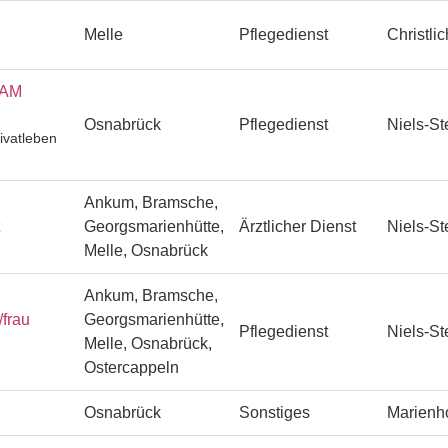
Melle
Pflegedienst
Christli
EAM
Osnabrück
Pflegedienst
Niels-St
ivatleben
Ankum, Bramsche,
Georgsmarienhütte,
Ärztlicher Dienst
Niels-St
Melle, Osnabrück
Ankum, Bramsche,
/frau
Georgsmarienhütte,
Pflegedienst
Niels-St
Melle, Osnabrück,
Ostercappeln
Osnabrück
Sonstiges
Marienh