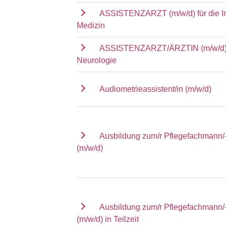
ASSISTENZARZT (m/w/d) für die I
Medizin
ASSISTENZARZT/ÄRZTIN (m/w/d) f
Neurologie
Audiometrieassistent/in (m/w/d)
Ausbildung zum/r Pflegefachmann/-
(m/w/d)
Ausbildung zum/r Pflegefachmann/-
(m/w/d) in Teilzeit