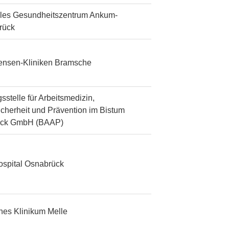
les Gesundheitszentrum Ankum-
rück
tensen-Kliniken Bramsche
sstelle für Arbeitsmedizin,
icherheit und Prävention im Bistum
ück GmbH (BAAP)
ospital Osnabrück
ches Klinikum Melle