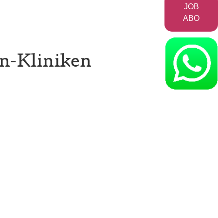
JOB
ABO
en-Kliniken