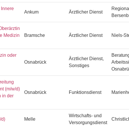
Innere
Regiona
Ankum
Ärztlicher Dienst
Bersenb
Oberärztin
he Medizin
Bramsche
Ärztlicher Dienst
Niels-S
zin oder
Beratung
Ärztlicher Dienst,
Osnabrück
Arbeitss
Sonstiges
Osnabr
reitung
ent (m/w/d)
Osnabrück
Funktionsdienst
Marienh
 in der
Wirtschafts- und
/d)
Melle
Christli
Versorgungsdienst