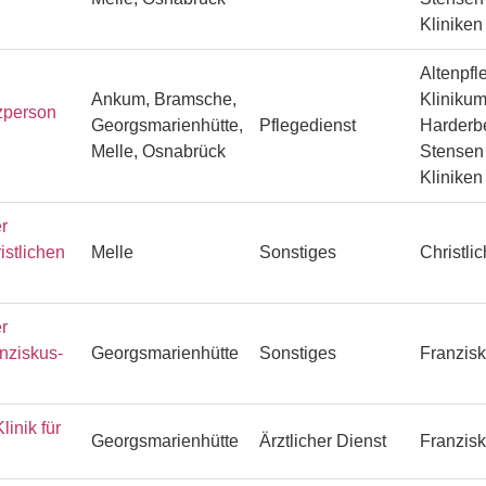
Klinike
Altenpfl
Ankum, Bramsche,
Klinikum
zperson
Georgsmarienhütte,
Pflegedienst
Harderbe
Melle, Osnabrück
Stensen 
Klinike
r
istlichen
Melle
Sonstiges
Christli
r
anziskus-
Georgsmarienhütte
Sonstiges
Franzisk
linik für
Georgsmarienhütte
Ärztlicher Dienst
Franzisk