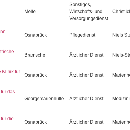
Sonstiges,
Melle
Wirtschafts- und
Christli
Versorgungsdienst
ann
Osnabrück
Pflegedienst
Niels S
trische
Bramsche
Ärztlicher Dienst
Niels-S
Klinik für
Osnabrück
Ärztlicher Dienst
Marienh
ür das
Georgsmarienhütte
Ärztlicher Dienst
Medizin
ür die
Osnabrück
Ärztlicher Dienst
Marienh