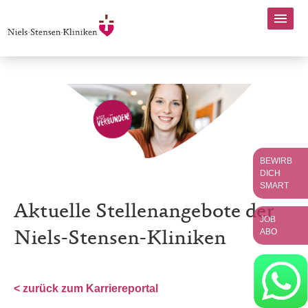
BEWIRB
DICH
SMART
Aktuelle Stellenangebote der
JOB
ABO
Niels-Stensen-Kliniken
< zurück zum Karriereportal