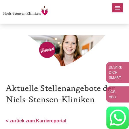
BEWIRB
DICH
SMART
Aktuelle Stellenangebote der
JOB
ABO
Niels-Stensen-Kliniken
< zurück zum Karriereportal