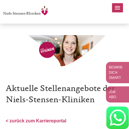
BEWIRB
DICH
SMART
Aktuelle Stellenangebote der
JOB
ABO
Niels-Stensen-Kliniken
< zurück zum Karriereportal