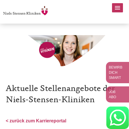
BEWIRB
DICH
SMART
Aktuelle Stellenangebote der
JOB
ABO
Niels-Stensen-Kliniken
< zurück zum Karriereportal