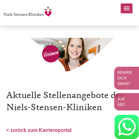
BEWIRB
DICH
SMART
Aktuelle Stellenangebote der
JOB
ABO
Niels-Stensen-Kliniken
< zurück zum Karriereportal