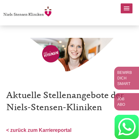
BEWIRB
DICH
SMART
Aktuelle Stellenangebote der
JOB
ABO
Niels-Stensen-Kliniken
< zurück zum Karriereportal