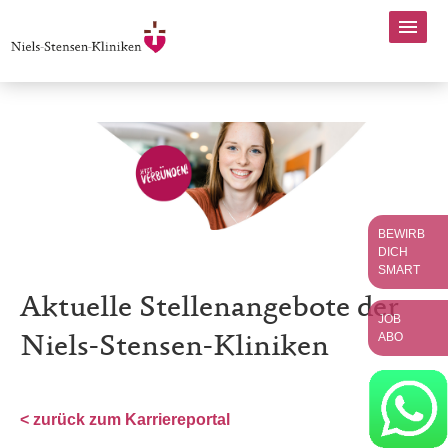
BEWIRB
DICH
SMART
Aktuelle Stellenangebote der
JOB
ABO
Niels-Stensen-Kliniken
< zurück zum Karriereportal