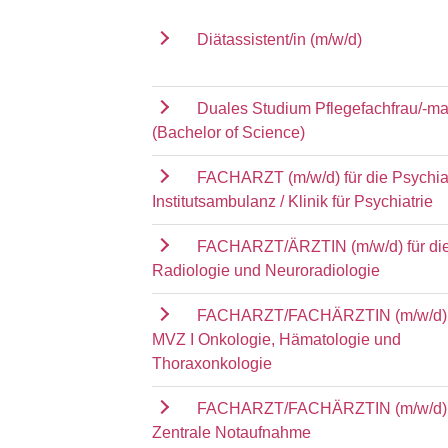
Diätassistent/in (m/w/d)
Duales Studium Pflegefachfrau/-m
(Bachelor of Science)
FACHARZT (m/w/d) für die Psychia
Institutsambulanz / Klinik für Psychiatrie
FACHARZT/ÄRZTIN (m/w/d) für die 
Radiologie und Neuroradiologie
FACHARZT/FACHÄRZTIN (m/w/d) f
MVZ I Onkologie, Hämatologie und
Thoraxonkologie
FACHARZT/FACHÄRZTIN (m/w/d) f
Zentrale Notaufnahme