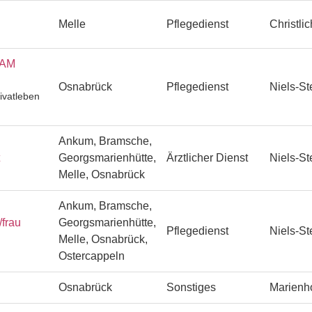
Melle
Pflegedienst
Christli
EAM
Osnabrück
Pflegedienst
Niels-St
ivatleben
Ankum, Bramsche,
Georgsmarienhütte,
Ärztlicher Dienst
Niels-St
Melle, Osnabrück
Ankum, Bramsche,
/frau
Georgsmarienhütte,
Pflegedienst
Niels-St
Melle, Osnabrück,
Ostercappeln
Osnabrück
Sonstiges
Marienh