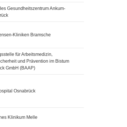
les Gesundheitszentrum Ankum-
rück
tensen-Kliniken Bramsche
sstelle für Arbeitsmedizin,
icherheit und Prävention im Bistum
ück GmbH (BAAP)
ospital Osnabrück
ches Klinikum Melle