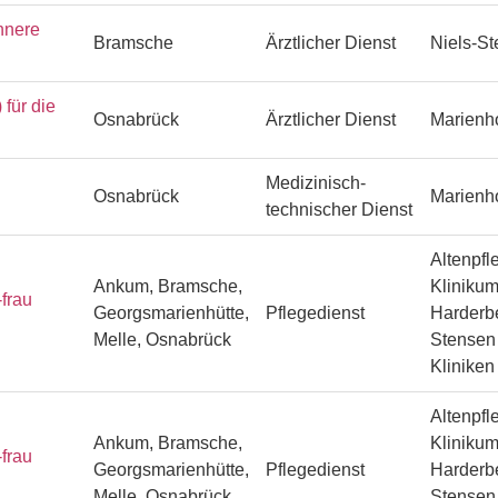
nnere
Bramsche
Ärztlicher Dienst
Niels-S
ür die
Osnabrück
Ärztlicher Dienst
Marienh
Medizinisch-
Osnabrück
Marienh
technischer Dienst
Altenpfl
Ankum, Bramsche,
Klinikum
frau
Georgsmarienhütte,
Pflegedienst
Harderbe
Melle, Osnabrück
Stensen 
Klinike
Altenpfl
Ankum, Bramsche,
Klinikum
frau
Georgsmarienhütte,
Pflegedienst
Harderbe
Melle, Osnabrück
Stensen 