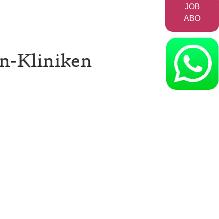
JOB
ABO
en-Kliniken