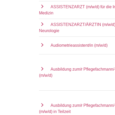
ASSISTENZARZT (m/w/d) für die I
Medizin
ASSISTENZARZT/ÄRZTIN (m/w/d) f
Neurologie
Audiometrieassistent/in (m/w/d)
Ausbildung zum/r Pflegefachmann/-
(m/w/d)
Ausbildung zum/r Pflegefachmann/-
(m/w/d) in Teilzeit