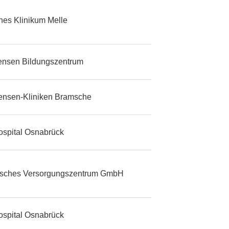
ches Klinikum Melle
tensen Bildungszentrum
tensen-Kliniken Bramsche
ospital Osnabrück
isches Versorgungszentrum GmbH
ospital Osnabrück