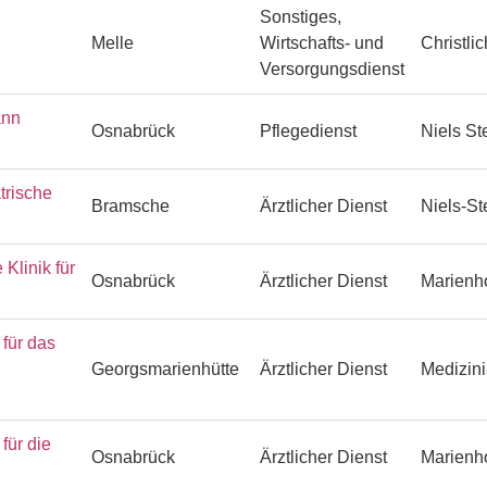
Sonstiges,
Melle
Wirtschafts- und
Christli
Versorgungsdienst
ann
Osnabrück
Pflegedienst
Niels S
trische
Bramsche
Ärztlicher Dienst
Niels-S
Klinik für
Osnabrück
Ärztlicher Dienst
Marienh
ür das
Georgsmarienhütte
Ärztlicher Dienst
Medizin
ür die
Osnabrück
Ärztlicher Dienst
Marienh