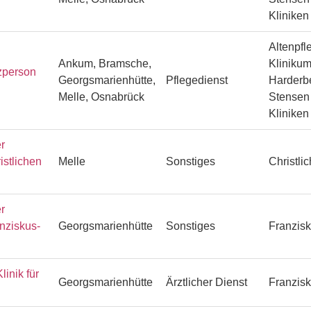
Klinike
Altenpfl
Ankum, Bramsche,
Klinikum
zperson
Georgsmarienhütte,
Pflegedienst
Harderbe
Melle, Osnabrück
Stensen 
Klinike
r
istlichen
Melle
Sonstiges
Christli
r
anziskus-
Georgsmarienhütte
Sonstiges
Franzisk
linik für
Georgsmarienhütte
Ärztlicher Dienst
Franzisk