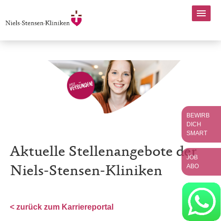
BEWIRB
DICH
SMART
Aktuelle Stellenangebote der
JOB
ABO
Niels-Stensen-Kliniken
< zurück zum Karriereportal