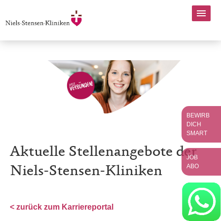
BEWIRB
DICH
SMART
Aktuelle Stellenangebote der
JOB
ABO
Niels-Stensen-Kliniken
< zurück zum Karriereportal