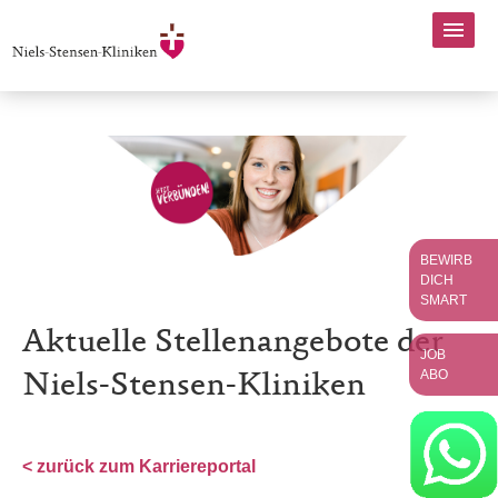
BEWIRB
DICH
SMART
Aktuelle Stellenangebote der
JOB
ABO
Niels-Stensen-Kliniken
< zurück zum Karriereportal