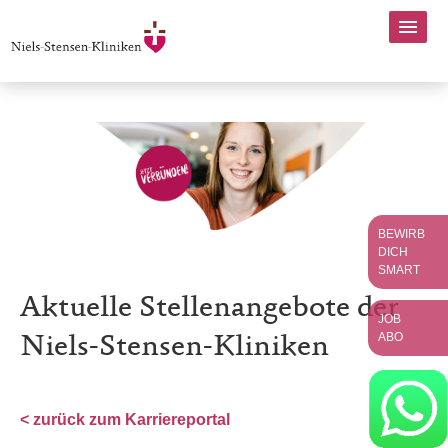
BEWIRB
DICH
SMART
Aktuelle Stellenangebote der
JOB
ABO
Niels-Stensen-Kliniken
< zurück zum Karriereportal