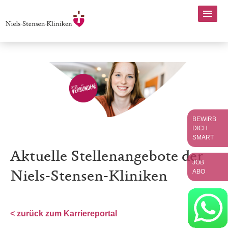
BEWIRB
DICH
SMART
Aktuelle Stellenangebote der
JOB
ABO
Niels-Stensen-Kliniken
< zurück zum Karriereportal