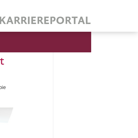
t
pie