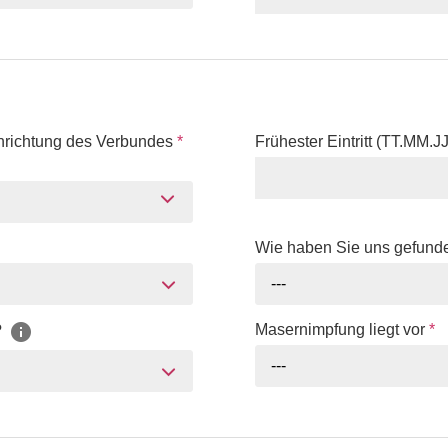
nrichtung des Verbundes
*
Frühester Eintritt (TT.MM.J
Wie haben Sie uns gefun
---
Masernimpfung liegt vor
*
?
---