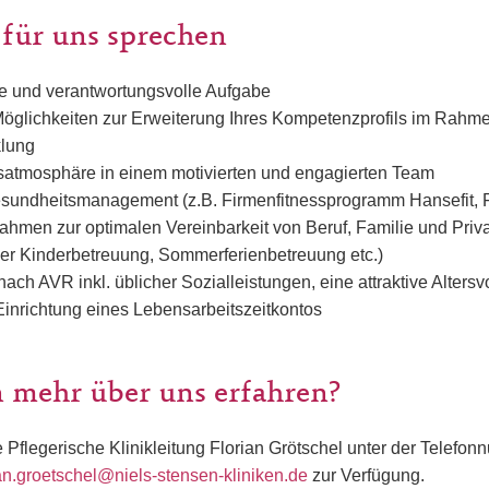
 für uns sprechen
te und verantwortungsvolle Aufgabe
öglichkeiten zur Erweiterung Ihres Kompetenzprofils im Rahm
klung
tsatmosphäre in einem motivierten und engagierten Team
esundheitsmanagement (z.B. Firmenfitnessprogramm Hansefit, 
ahmen zur optimalen Vereinbarkeit von Beruf, Familie und Priv
der Kinderbetreuung, Sommerferienbetreuung etc.)
ach AVR inkl. üblicher Sozialleistungen, eine attraktive Alters
Einrichtung eines Lebensarbeitszeitkontos
 mehr über uns erfahren?
e Pflegerische Klinikleitung Florian Grötschel unter der Telef
ian.groetschel@niels-stensen-kliniken.de
zur Verfügung.