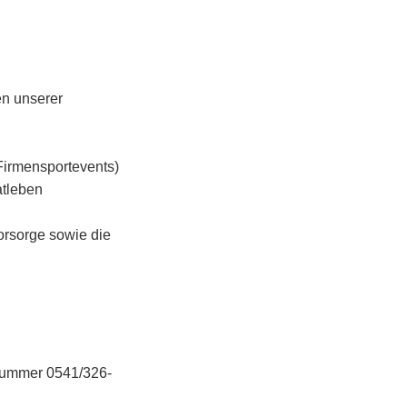
en unserer
Firmensportevents)
atleben
vorsorge sowie die
onnummer 0541/326-