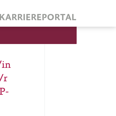
/in
/r
P-