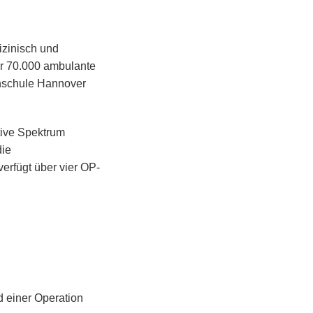
izinisch und
er 70.000 ambulante
chschule Hannover
tive Spektrum
die
erfügt über vier OP-
d einer Operation