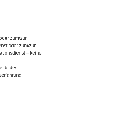
oder zum/zur
enst oder zum/zur
tionsdienst – keine
eitbildes
fserfahrung