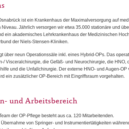
ns
Osnabrück ist ein Krankenhaus der Maximalversorgung auf med
 Niveau. Jährlich versorgen wir etwa 35.000 stationäre und üb
sind ein akademisches Lehrkrankenhaus der Medizinischen Ho
bund der Niels-Stensen-Kliniken.
gt über neun Operationssäle inkl. eines Hybrid-OPs. Das opera
n-/ Visceralchirurgie, die Gefäß- und Neurochirurgie, die HNO, 
ilfe und die Unfallchirurgie. Der externe HNO- und Augen-OP v
ird ein zusätzlicher OP-Bereich mit Eingriffsraum vorgehalten.
n- und Arbeitsbereich
Team der OP-Pflege besteht aus ca. 120 Mitarbeitenden.
 Übernahme von Springer- und Instrumentiertätigkeiten währen