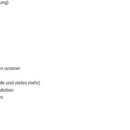
zung)
en unserer
fe und vieles mehr)
atleben
um