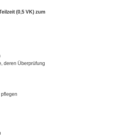
eilzeit (0,5 VK) zum
n
ge, deren Überprüfung
u pflegen
n