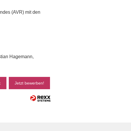
andes (AVR) mit den
istian Hagemann,
k
Jetzt bewerben!