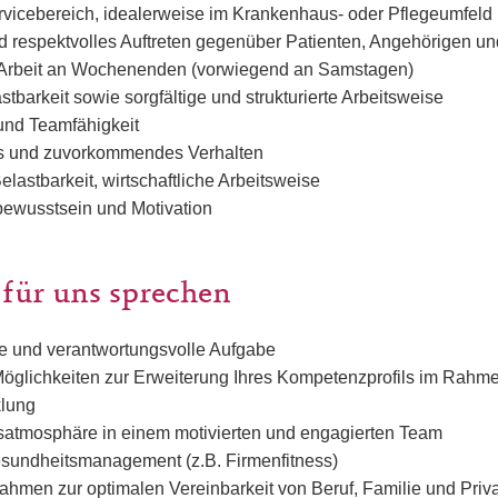
rvicebereich, idealerweise im Krankenhaus- oder Pflegeumfeld
d respektvolles Auftreten gegenüber Patienten, Angehörigen u
r Arbeit an Wochenenden (vorwiegend an Samstagen)
stbarkeit sowie sorgfältige und strukturierte Arbeitsweise
 und Teamfähigkeit
s und zuvorkommendes Verhalten
Belastbarkeit, wirtschaftliche Arbeitsweise
ewusstsein und Motivation
 für uns sprechen
te und verantwortungsvolle Aufgabe
öglichkeiten zur Erweiterung Ihres Kompetenzprofils im Rahm
klung
tsatmosphäre in einem motivierten und engagierten Team
esundheitsmanagement (z.B. Firmenfitness)
ahmen zur optimalen Vereinbarkeit von Beruf, Familie und Priv