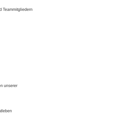
nd Teammitgliedern
en unserer
atleben