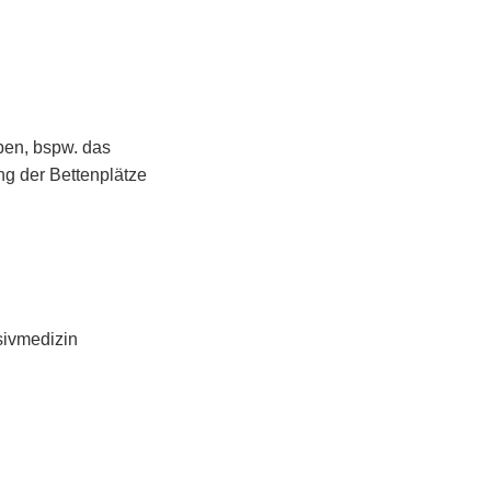
ben, bspw. das
g der Bettenplätze
nsivmedizin