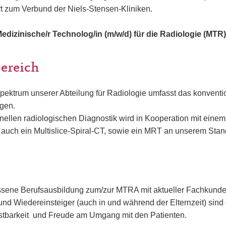
t zum Verbund der Niels-Stensen-Kliniken.
edizinische/r Technolog/in (m/w/d) für die Radiologie (MTR) 
bereich
ektrum unserer Abteilung für Radiologie umfasst das konventi
gen.
ellen radiologischen Diagnostik wird in Kooperation mit eine
uch ein Multislice-Spiral-CT, sowie ein MRT an unserem Stand
sene Berufsausbildung zum/zur MTRA mit aktueller Fachkunde
und Wiedereinsteiger (auch in und während der Elternzeit) sin
lastbarkeit und Freude am Umgang mit den Patienten.