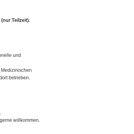
(nur Teilzeit).
onelle und
m Medizinischen
ort betrieben.
.
d gerne willkommen.