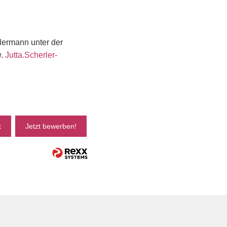
lermann unter der
w.
Jutta.Scherler-
k
Jetzt bewerben!