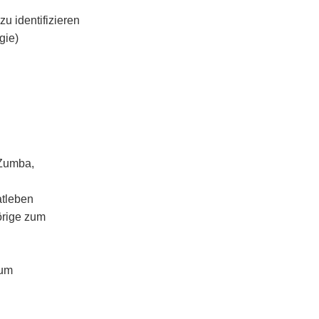
u identifizieren
gie)
 Zumba,
atleben
örige zum
zum