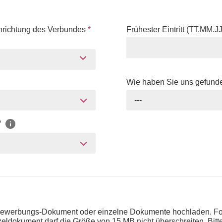
nrichtung des Verbundes
*
Frühester Eintritt (TT.MM.J
Wie haben Sie uns gefun
---
?
Bewerbungs-Dokument oder einzelne Dokumente hochladen. Fol
zeldokument darf die Größe von 15 MB nicht überschreiten. Bit