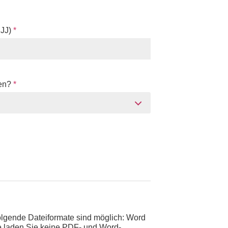
JJJ)
*
den?
*
gende Dateiformate sind möglich: Word
te laden Sie keine PDF- und Word-