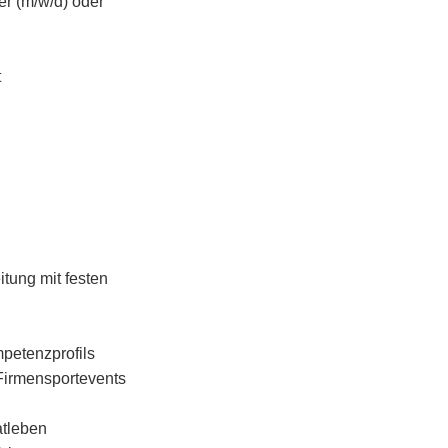
r (m/w/d) oder
t
tung mit festen
petenzprofils
Firmensportevents
atleben