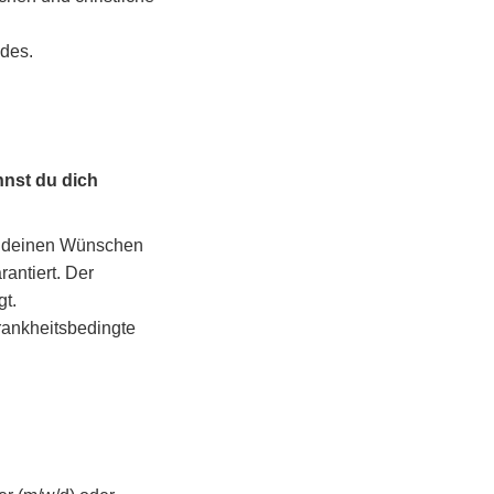
ndes.
nnst du dich
ch deinen Wünschen
rantiert. Der
gt.
rankheitsbedingte