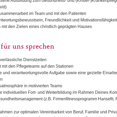
sene Ausbildung zum Gesundheits- und (Kinder-)Krankenpflege
w/d)
usammenarbeit im Team und mit den Patienten
rantwortungsbewusstsein, Freundlichkeit und Motivationsfähigkei
on mit den Zielen eines christlich geprägten Hauses
 für uns sprechen
 verlässliche Dienstzeiten
mit den Pflegeteams auf den Stationen
e und verantwortungsvolle Aufgabe sowie eine gezielte Einarbei
rn
tsatmosphäre in motivierten Teams
ur individuellen Fort- und Weiterbildung im Rahmen Deines Kom
esundheitsmanagement (z.B. Firmenfitnessprogramm Hansefit, 
ahmen zur optimalen Vereinbarkeit von Beruf, Familie und Priv