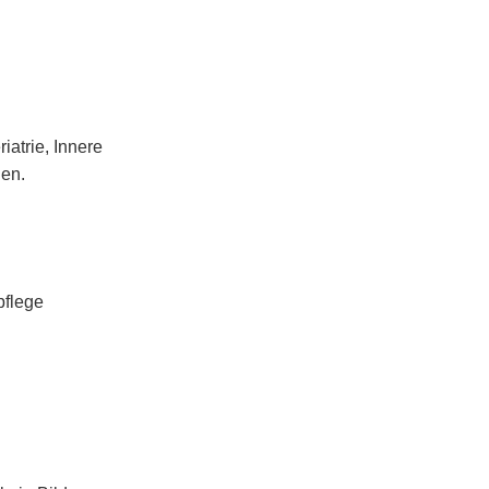
iatrie, Innere
nen.
pflege