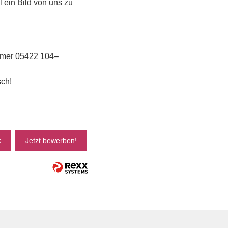
 ein Bild von uns zu
ummer 05422 104–
sch!
k
Jetzt bewerben!