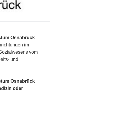
Bistum Osnabrück
nrichtungen im
d Sozialwesens vom
eits- und
Bistum Osnabrück
edizin oder