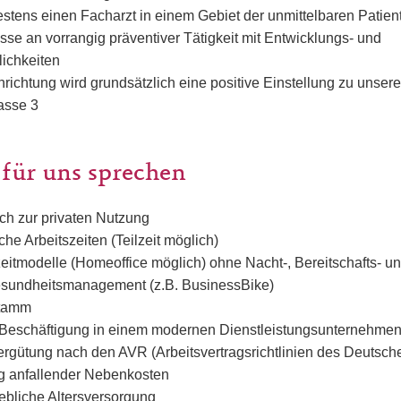
stens einen Facharzt in einem Gebiet der unmittelbaren Patie
sse an vorrangig präventiver Tätigkeit mit Entwicklungs- und
ichkeiten
inrichtung wird grundsätzlich eine positive Einstellung zu unser
asse 3
 für uns sprechen
h zur privaten Nutzung
che Arbeitszeiten (Teilzeit möglich)
szeitmodelle (Homeoffice möglich) ohne Nacht-, Bereitschafts-
esundheitsmanagement (z.B. BusinessBike)
stamm
 Beschäftigung in einem modernen Dienstleistungsunternehme
Vergütung nach den AVR (Arbeitsvertragsrichtlinien des Deutsc
g anfallender Nebenkosten
iebliche Altersversorgung