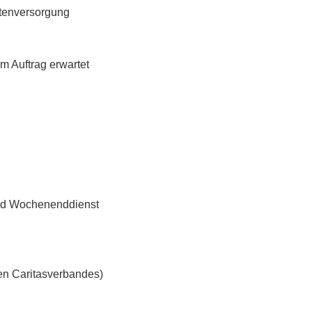
ntenversorgung
em Auftrag erwartet
 und Wochenenddienst
n
hen Caritasverbandes)