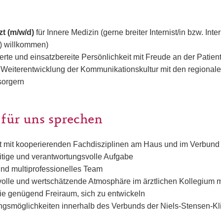
zt (m/w/d)
für Innere Medizin (gerne breiter Internist/in bzw. Inter
) willkommen)
erte und einsatzbereite Persönlichkeit mit Freude an der Patie
r Weiterentwicklung der Kommunikationskultur mit den regional
sorgern
 für uns sprechen
 mit kooperierenden Fachdisziplinen am Haus und im Verbund
seitige und verantwortungsvolle Aufgabe
und multiprofessionelles Team
volle und wertschätzende Atmosphäre im ärztlichen Kollegium m
ie genügend Freiraum, sich zu entwickeln
ngsmöglichkeiten innerhalb des Verbunds der Niels-Stensen-Kl