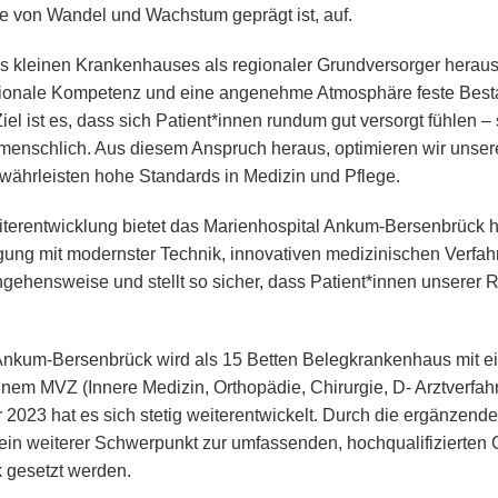
ie von Wandel und Wachstum geprägt ist, auf.
es kleinen Krankenhauses als regionaler Grundversorger heraus
tionale Kompetenz und eine angenehme Atmosphäre feste Besta
Ziel ist es, dass sich Patient*innen rundum gut versorgt fühlen 
 menschlich. Aus diesem Anspruch heraus, optimieren wir unse
ewährleisten hohe Standards in Medizin und Pflege.
iterentwicklung bietet das Marienhospital Ankum-Bersenbrück 
ung mit modernster Technik, innovativen medizinischen Verfah
gehensweise und stellt so sicher, dass Patient*innen unserer 
Ankum-Bersenbrück wird als 15 Betten Belegkrankenhaus mit ei
inem MVZ (Innere Medizin, Orthopädie, Chirurgie, D- Arztverfahre
023 hat es sich stetig weiterentwickelt. Durch die ergänzend
 ein weiterer Schwerpunkt zur umfassenden, hochqualifizierten
 gesetzt werden.