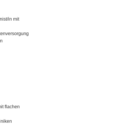
nist/in mit
ntenversorgung
en
it flachen
iniken