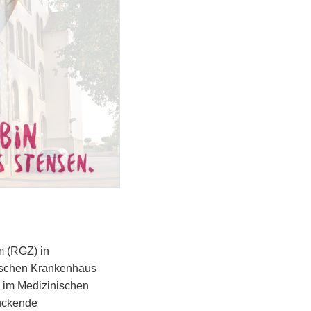
m (RGZ) in
ssischen Krankenhaus
 im Medizinischen
uckende