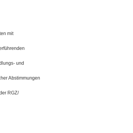
ten mit
terführenden
dlungs- und
licher Abstimmungen
 der RGZ/