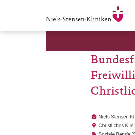
Bundesfr
Freiwill
Christl
Niels Stensen K
Christliches Kli
Soziale Berufe (