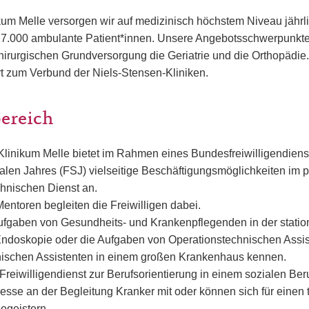
ikum Melle versorgen wir auf medizinisch höchstem Niveau jährl
 17.000 ambulante Patient*innen. Unsere Angebotsschwerpunkte
chirurgischen Grundversorgung die Geriatrie und die Orthopädie.
t zum Verbund der Niels-Stensen-Kliniken.
bereich
 Klinikum Melle bietet im Rahmen eines Bundesfreiwilligendien
ialen Jahres (FSJ) vielseitige Beschäftigungsmöglichkeiten im 
chnischen Dienst an.
entoren begleiten die Freiwilligen dabei.
Aufgaben von Gesundheits- und Krankenpflegenden in der statio
ndoskopie oder die Aufgaben von Operationstechnischen Assis
ischen Assistenten in einem großen Krankenhaus kennen.
reiwilligendienst zur Berufsorientierung in einem sozialen Ber
resse an der Begleitung Kranker mit oder können sich für einen
egeistern.