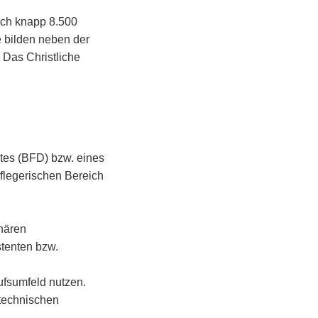
ich knapp 8.500
 bilden neben der
 Das Christliche
stes (BFD) bzw. eines
pflegerischen Bereich
nären
tenten bzw.
ufsumfeld nutzen.
 technischen