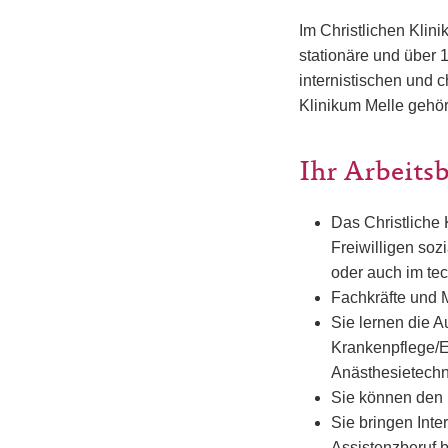
Im Christlichen Klin
stationäre und über
internistischen und 
Klinikum Melle gehör
Ihr Arbeits
Das Christliche
Freiwilligen soz
oder auch im te
Fachkräfte und M
Sie lernen die 
Krankenpflege/E
Anästhesietechn
Sie können den F
Sie bringen Inte
Assistenzberuf b