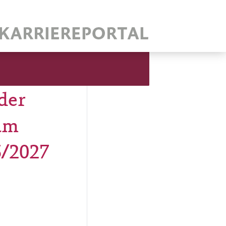
der
 am
6/2027