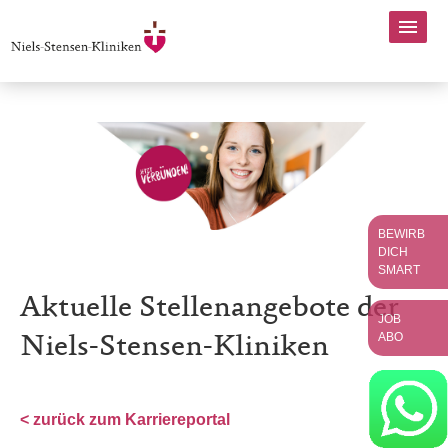
BEWIRB
DICH
SMART
Aktuelle Stellenangebote der
JOB
ABO
Niels-Stensen-Kliniken
< zurück zum Karriereportal