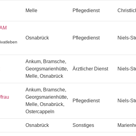
Melle
Pflegedienst
Christli
EAM
Osnabrück
Pflegedienst
Niels-St
ivatleben
Ankum, Bramsche,
Georgsmarienhütte,
Ärztlicher Dienst
Niels-St
Melle, Osnabrück
Ankum, Bramsche,
/frau
Georgsmarienhütte,
Pflegedienst
Niels-St
Melle, Osnabrück,
Ostercappeln
Osnabrück
Sonstiges
Marienh