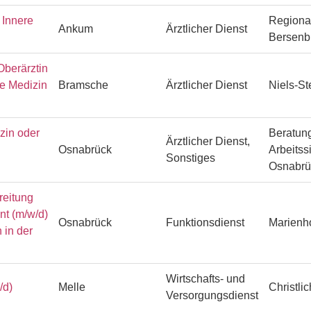
Innere
Regiona
Ankum
Ärztlicher Dienst
Bersenb
Oberärztin
he Medizin
Bramsche
Ärztlicher Dienst
Niels-S
zin oder
Beratung
Ärztlicher Dienst,
Osnabrück
Arbeitss
Sonstiges
Osnabr
reitung
ent (m/w/d)
Osnabrück
Funktionsdienst
Marienh
 in der
Wirtschafts- und
/d)
Melle
Christli
Versorgungsdienst