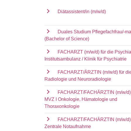
Diätassistent/in (m/w/d)
Duales Studium Pflegefachfrau/-m
(Bachelor of Science)
FACHARZT (m/w/d) für die Psychia
Institutsambulanz / Klinik für Psychiatrie
FACHARZT/ÄRZTIN (m/w/d) für die 
Radiologie und Neuroradiologie
FACHARZT/FACHÄRZTIN (m/w/d) f
MVZ I Onkologie, Hämatologie und
Thoraxonkologie
FACHARZT/FACHÄRZTIN (m/w/d) f
Zentrale Notaufnahme