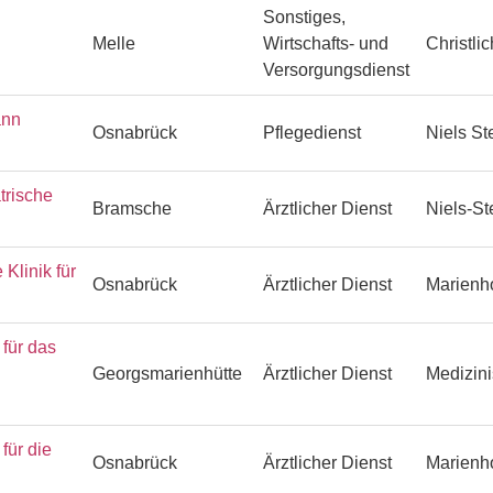
Sonstiges,
Melle
Wirtschafts- und
Christli
Versorgungsdienst
ann
Osnabrück
Pflegedienst
Niels S
trische
Bramsche
Ärztlicher Dienst
Niels-S
Klinik für
Osnabrück
Ärztlicher Dienst
Marienh
ür das
Georgsmarienhütte
Ärztlicher Dienst
Medizin
ür die
Osnabrück
Ärztlicher Dienst
Marienh