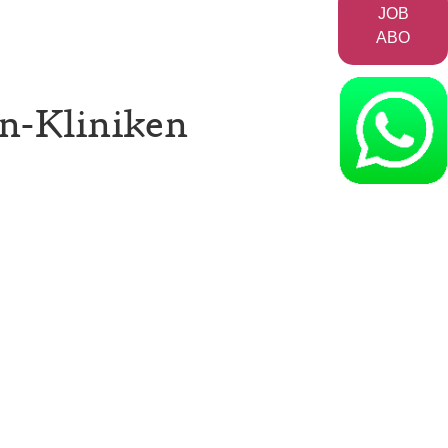
JOB
ABO
en-Kliniken