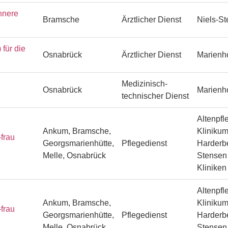
nnere
Bramsche
Ärztlicher Dienst
Niels-S
ür die
Osnabrück
Ärztlicher Dienst
Marienh
Medizinisch-
Osnabrück
Marienh
technischer Dienst
Altenpfl
Ankum, Bramsche,
Klinikum
frau
Georgsmarienhütte,
Pflegedienst
Harderbe
Melle, Osnabrück
Stensen 
Klinike
Altenpfl
Ankum, Bramsche,
Klinikum
frau
Georgsmarienhütte,
Pflegedienst
Harderbe
Melle, Osnabrück
Stensen 