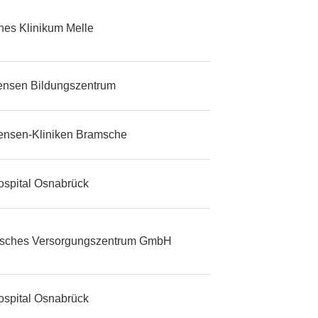
ches Klinikum Melle
tensen Bildungszentrum
tensen-Kliniken Bramsche
ospital Osnabrück
isches Versorgungszentrum GmbH
ospital Osnabrück