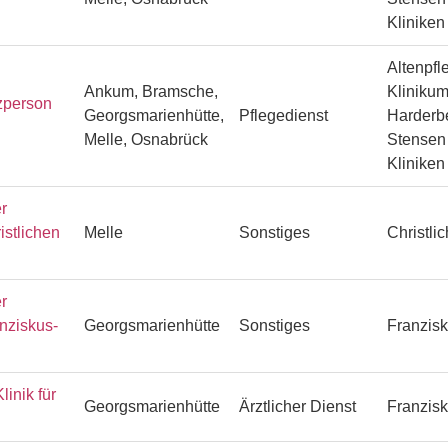
Klinike
Altenpfl
Ankum, Bramsche,
Klinikum
zperson
Georgsmarienhütte,
Pflegedienst
Harderbe
Melle, Osnabrück
Stensen 
Klinike
r
istlichen
Melle
Sonstiges
Christli
r
anziskus-
Georgsmarienhütte
Sonstiges
Franzisk
linik für
Georgsmarienhütte
Ärztlicher Dienst
Franzisk