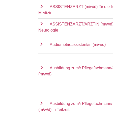
ASSISTENZARZT (m/w/d) für die I
Medizin
ASSISTENZARZT/ÄRZTIN (m/w/d) f
Neurologie
Audiometrieassistent/in (m/w/d)
Ausbildung zum/r Pflegefachmann/-
(m/w/d)
Ausbildung zum/r Pflegefachmann/-
(m/w/d) in Teilzeit