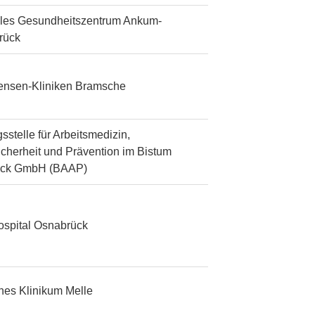
les Gesundheitszentrum Ankum-
rück
tensen-Kliniken Bramsche
sstelle für Arbeitsmedizin,
icherheit und Prävention im Bistum
ück GmbH (BAAP)
ospital Osnabrück
ches Klinikum Melle