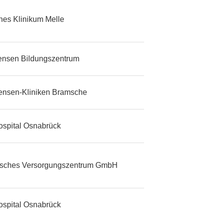
ches Klinikum Melle
tensen Bildungszentrum
tensen-Kliniken Bramsche
ospital Osnabrück
isches Versorgungszentrum GmbH
ospital Osnabrück