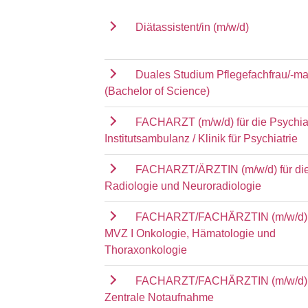
Diätassistent/in (m/w/d)
Duales Studium Pflegefachfrau/-m
(Bachelor of Science)
FACHARZT (m/w/d) für die Psychia
Institutsambulanz / Klinik für Psychiatrie
FACHARZT/ÄRZTIN (m/w/d) für die 
Radiologie und Neuroradiologie
FACHARZT/FACHÄRZTIN (m/w/d) f
MVZ I Onkologie, Hämatologie und
Thoraxonkologie
FACHARZT/FACHÄRZTIN (m/w/d) f
Zentrale Notaufnahme