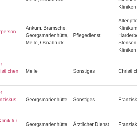
Klinike
Altenpfl
Ankum, Bramsche,
Klinikum
zperson
Georgsmarienhütte,
Pflegedienst
Harderbe
Melle, Osnabrück
Stensen 
Klinike
r
istlichen
Melle
Sonstiges
Christli
r
anziskus-
Georgsmarienhütte
Sonstiges
Franzisk
linik für
Georgsmarienhütte
Ärztlicher Dienst
Franzisk