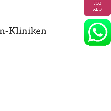
JOB
ABO
en-Kliniken