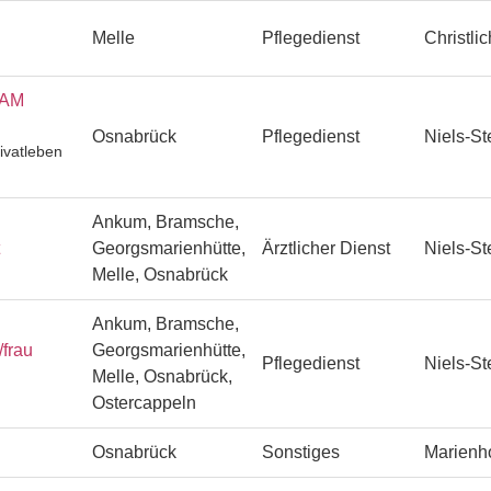
Melle
Pflegedienst
Christli
EAM
Osnabrück
Pflegedienst
Niels-St
ivatleben
Ankum, Bramsche,
Georgsmarienhütte,
Ärztlicher Dienst
Niels-St
Melle, Osnabrück
Ankum, Bramsche,
/frau
Georgsmarienhütte,
Pflegedienst
Niels-St
Melle, Osnabrück,
Ostercappeln
Osnabrück
Sonstiges
Marienh