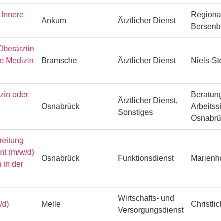
Innere
Regiona
Ankum
Ärztlicher Dienst
Bersenb
Oberärztin
he Medizin
Bramsche
Ärztlicher Dienst
Niels-S
zin oder
Beratung
Ärztlicher Dienst,
Osnabrück
Arbeitss
Sonstiges
Osnabr
reitung
ent (m/w/d)
Osnabrück
Funktionsdienst
Marienh
 in der
Wirtschafts- und
/d)
Melle
Christli
Versorgungsdienst