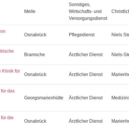
Sonstiges,
Melle
Wirtschafts- und
Christli
Versorgungsdienst
ann
Osnabrück
Pflegedienst
Niels S
trische
Bramsche
Ärztlicher Dienst
Niels-S
Klinik für
Osnabrück
Ärztlicher Dienst
Marienh
ür das
Georgsmarienhütte
Ärztlicher Dienst
Medizin
ür die
Osnabrück
Ärztlicher Dienst
Marienh