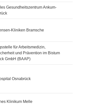
les Gesundheitszentrum Ankum-
rück
tensen-Kliniken Bramsche
sstelle für Arbeitsmedizin,
icherheit und Prävention im Bistum
ück GmbH (BAAP)
ospital Osnabrück
ches Klinikum Melle