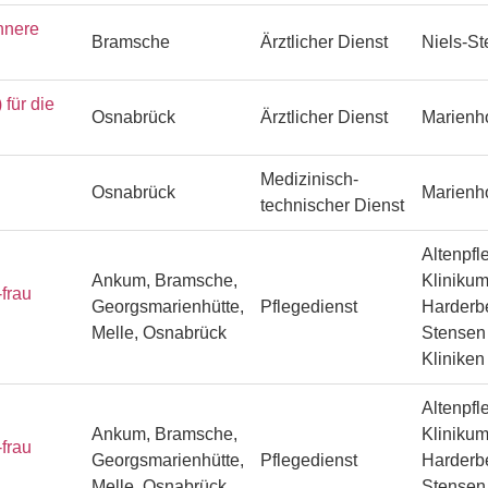
nnere
Bramsche
Ärztlicher Dienst
Niels-S
ür die
Osnabrück
Ärztlicher Dienst
Marienh
Medizinisch-
Osnabrück
Marienh
technischer Dienst
Altenpfl
Ankum, Bramsche,
Klinikum
frau
Georgsmarienhütte,
Pflegedienst
Harderbe
Melle, Osnabrück
Stensen 
Klinike
Altenpfl
Ankum, Bramsche,
Klinikum
frau
Georgsmarienhütte,
Pflegedienst
Harderbe
Melle, Osnabrück
Stensen 