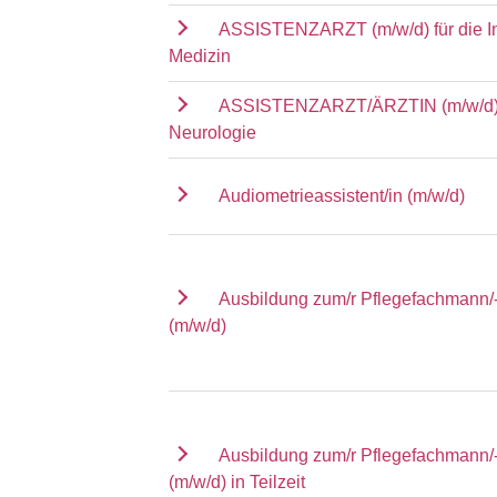
ASSISTENZARZT (m/w/d) für die I
Medizin
ASSISTENZARZT/ÄRZTIN (m/w/d) f
Neurologie
Audiometrieassistent/in (m/w/d)
Ausbildung zum/r Pflegefachmann/-
(m/w/d)
Ausbildung zum/r Pflegefachmann/-
(m/w/d) in Teilzeit