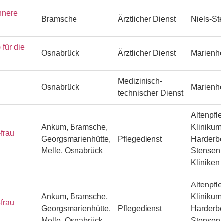
nnere
Bramsche
Ärztlicher Dienst
Niels-S
ür die
Osnabrück
Ärztlicher Dienst
Marienh
Medizinisch-
Osnabrück
Marienh
technischer Dienst
Altenpfl
Ankum, Bramsche,
Klinikum
frau
Georgsmarienhütte,
Pflegedienst
Harderbe
Melle, Osnabrück
Stensen 
Klinike
Altenpfl
Ankum, Bramsche,
Klinikum
frau
Georgsmarienhütte,
Pflegedienst
Harderbe
Melle, Osnabrück
Stensen 