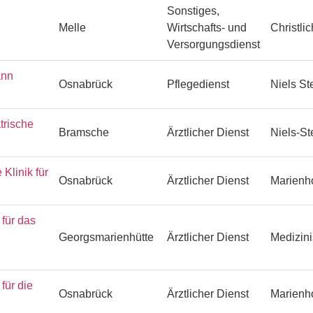
Sonstiges,
Melle
Wirtschafts- und
Christli
Versorgungsdienst
ann
Osnabrück
Pflegedienst
Niels S
trische
Bramsche
Ärztlicher Dienst
Niels-S
Klinik für
Osnabrück
Ärztlicher Dienst
Marienh
ür das
Georgsmarienhütte
Ärztlicher Dienst
Medizin
ür die
Osnabrück
Ärztlicher Dienst
Marienh