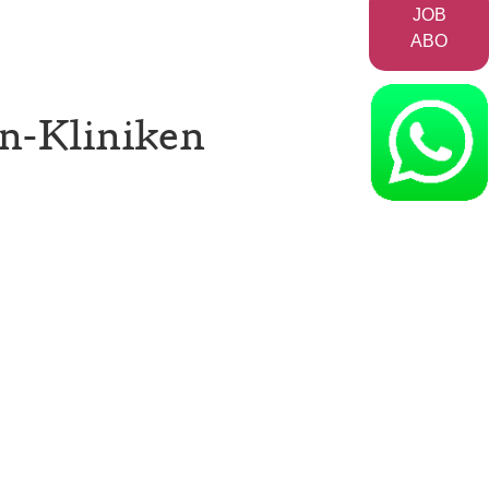
JOB
ABO
en-Kliniken