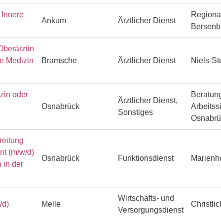
Innere
Regiona
Ankum
Ärztlicher Dienst
Bersenb
Oberärztin
he Medizin
Bramsche
Ärztlicher Dienst
Niels-S
zin oder
Beratung
Ärztlicher Dienst,
Osnabrück
Arbeitss
Sonstiges
Osnabr
reitung
ent (m/w/d)
Osnabrück
Funktionsdienst
Marienh
 in der
Wirtschafts- und
/d)
Melle
Christli
Versorgungsdienst