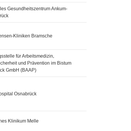
les Gesundheitszentrum Ankum-
rück
tensen-Kliniken Bramsche
sstelle für Arbeitsmedizin,
icherheit und Prävention im Bistum
ück GmbH (BAAP)
ospital Osnabrück
ches Klinikum Melle