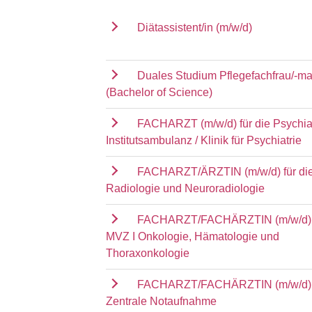
Diätassistent/in (m/w/d)
Duales Studium Pflegefachfrau/-m
(Bachelor of Science)
FACHARZT (m/w/d) für die Psychia
Institutsambulanz / Klinik für Psychiatrie
FACHARZT/ÄRZTIN (m/w/d) für die 
Radiologie und Neuroradiologie
FACHARZT/FACHÄRZTIN (m/w/d) f
MVZ I Onkologie, Hämatologie und
Thoraxonkologie
FACHARZT/FACHÄRZTIN (m/w/d) f
Zentrale Notaufnahme