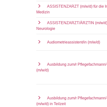
ASSISTENZARZT (m/w/d) für die I
Medizin
ASSISTENZARZT/ÄRZTIN (m/w/d) f
Neurologie
Audiometrieassistent/in (m/w/d)
Ausbildung zum/r Pflegefachmann/-
(m/w/d)
Ausbildung zum/r Pflegefachmann/-
(m/w/d) in Teilzeit