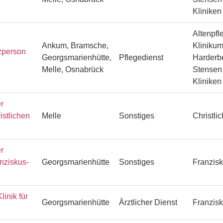
Klinike
Altenpfl
Ankum, Bramsche,
Klinikum
zperson
Georgsmarienhütte,
Pflegedienst
Harderbe
Melle, Osnabrück
Stensen 
Klinike
r
istlichen
Melle
Sonstiges
Christli
r
anziskus-
Georgsmarienhütte
Sonstiges
Franzisk
linik für
Georgsmarienhütte
Ärztlicher Dienst
Franzisk