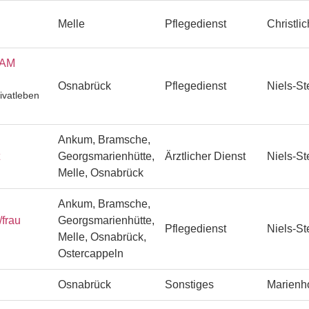
Melle
Pflegedienst
Christli
EAM
Osnabrück
Pflegedienst
Niels-St
ivatleben
Ankum, Bramsche,
Georgsmarienhütte,
Ärztlicher Dienst
Niels-St
Melle, Osnabrück
Ankum, Bramsche,
/frau
Georgsmarienhütte,
Pflegedienst
Niels-St
Melle, Osnabrück,
Ostercappeln
Osnabrück
Sonstiges
Marienh