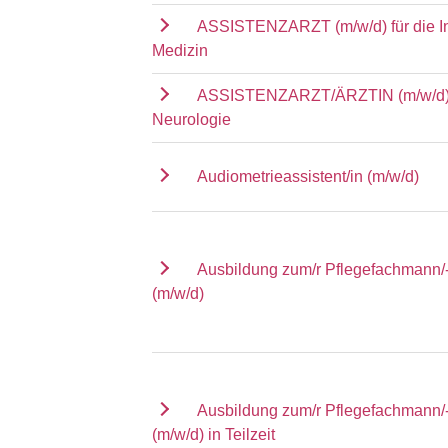
ASSISTENZARZT (m/w/d) für die I
Medizin
ASSISTENZARZT/ÄRZTIN (m/w/d) f
Neurologie
Audiometrieassistent/in (m/w/d)
Ausbildung zum/r Pflegefachmann/-
(m/w/d)
Ausbildung zum/r Pflegefachmann/-
(m/w/d) in Teilzeit