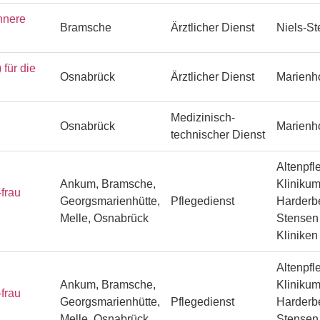
nnere
Bramsche
Ärztlicher Dienst
Niels-S
ür die
Osnabrück
Ärztlicher Dienst
Marienh
Medizinisch-
Osnabrück
Marienh
technischer Dienst
Altenpfl
Ankum, Bramsche,
Klinikum
frau
Georgsmarienhütte,
Pflegedienst
Harderbe
Melle, Osnabrück
Stensen 
Klinike
Altenpfl
Ankum, Bramsche,
Klinikum
frau
Georgsmarienhütte,
Pflegedienst
Harderbe
Melle, Osnabrück
Stensen 