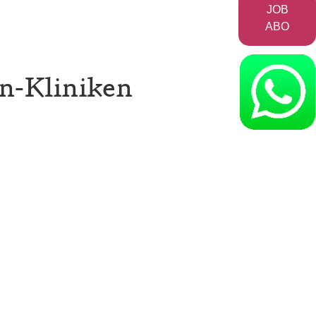
JOB
ABO
en-Kliniken