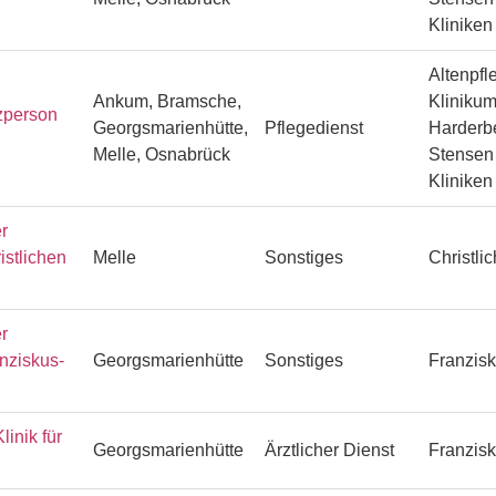
Klinike
Altenpfl
Ankum, Bramsche,
Klinikum
zperson
Georgsmarienhütte,
Pflegedienst
Harderbe
Melle, Osnabrück
Stensen 
Klinike
r
istlichen
Melle
Sonstiges
Christli
r
anziskus-
Georgsmarienhütte
Sonstiges
Franzisk
linik für
Georgsmarienhütte
Ärztlicher Dienst
Franzisk