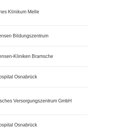
ches Klinikum Melle
tensen Bildungszentrum
tensen-Kliniken Bramsche
ospital Osnabrück
isches Versorgungszentrum GmbH
ospital Osnabrück