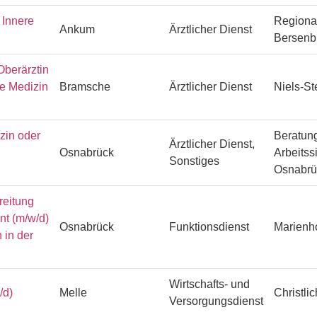
Innere
Regiona
Ankum
Ärztlicher Dienst
Bersenb
Oberärztin
he Medizin
Bramsche
Ärztlicher Dienst
Niels-S
zin oder
Beratung
Ärztlicher Dienst,
Osnabrück
Arbeitss
Sonstiges
Osnabr
reitung
ent (m/w/d)
Osnabrück
Funktionsdienst
Marienh
 in der
Wirtschafts- und
/d)
Melle
Christli
Versorgungsdienst