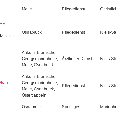
Melle
Pflegedienst
Christli
EAM
Osnabrück
Pflegedienst
Niels-St
ivatleben
Ankum, Bramsche,
Georgsmarienhütte,
Ärztlicher Dienst
Niels-St
Melle, Osnabrück
Ankum, Bramsche,
/frau
Georgsmarienhütte,
Pflegedienst
Niels-St
Melle, Osnabrück,
Ostercappeln
Osnabrück
Sonstiges
Marienh