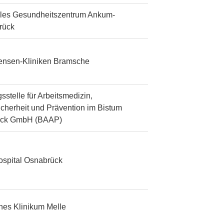
les Gesundheitszentrum Ankum-
rück
tensen-Kliniken Bramsche
sstelle für Arbeitsmedizin,
icherheit und Prävention im Bistum
ück GmbH (BAAP)
ospital Osnabrück
ches Klinikum Melle