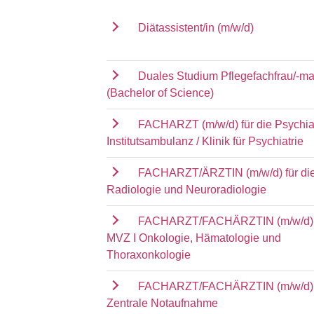
Diätassistent/in (m/w/d)
Duales Studium Pflegefachfrau/-m
(Bachelor of Science)
FACHARZT (m/w/d) für die Psychia
Institutsambulanz / Klinik für Psychiatrie
FACHARZT/ÄRZTIN (m/w/d) für die 
Radiologie und Neuroradiologie
FACHARZT/FACHÄRZTIN (m/w/d) f
MVZ I Onkologie, Hämatologie und
Thoraxonkologie
FACHARZT/FACHÄRZTIN (m/w/d) f
Zentrale Notaufnahme