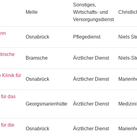
Sonstiges,
Melle
Wirtschafts- und
Christli
Versorgungsdienst
ann
Osnabrück
Pflegedienst
Niels S
trische
Bramsche
Ärztlicher Dienst
Niels-S
Klinik für
Osnabrück
Ärztlicher Dienst
Marienh
ür das
Georgsmarienhütte
Ärztlicher Dienst
Medizin
ür die
Osnabrück
Ärztlicher Dienst
Marienh