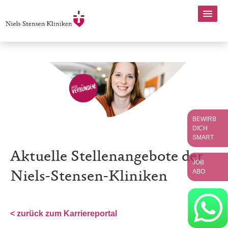
BEWIRB
DICH
SMART
Aktuelle Stellenangebote der
JOB
ABO
Niels-Stensen-Kliniken
< zurück zum Karriereportal