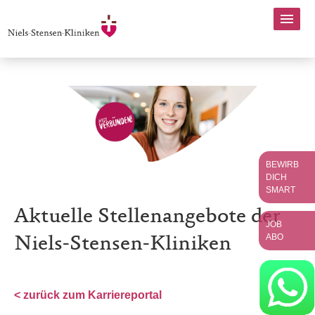
BEWIRB
DICH
SMART
Aktuelle Stellenangebote der
JOB
ABO
Niels-Stensen-Kliniken
< zurück zum Karriereportal