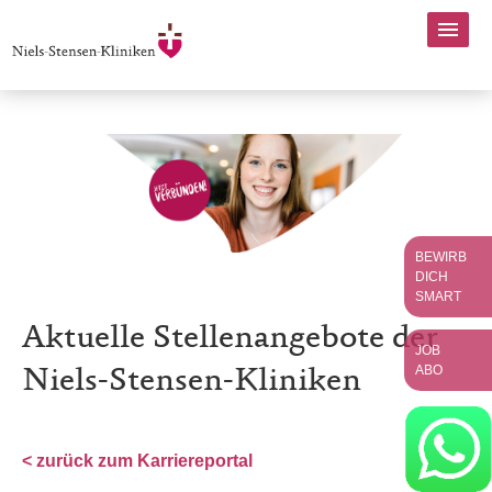
BEWIRB
DICH
SMART
Aktuelle Stellenangebote der
JOB
ABO
Niels-Stensen-Kliniken
< zurück zum Karriereportal