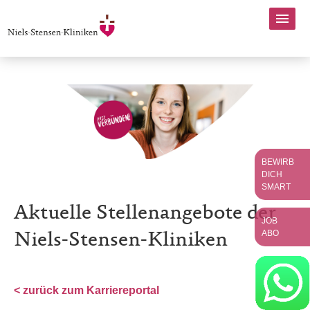
BEWIRB
DICH
SMART
Aktuelle Stellenangebote der
JOB
ABO
Niels-Stensen-Kliniken
< zurück zum Karriereportal