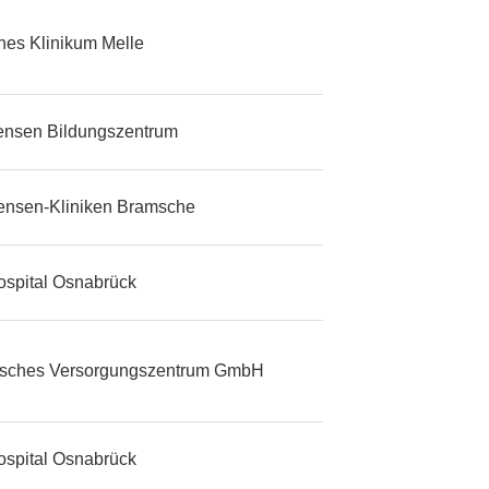
ches Klinikum Melle
tensen Bildungszentrum
tensen-Kliniken Bramsche
ospital Osnabrück
isches Versorgungszentrum GmbH
ospital Osnabrück