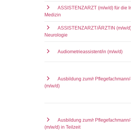
ASSISTENZARZT (m/w/d) für die I
Medizin
ASSISTENZARZT/ÄRZTIN (m/w/d) f
Neurologie
Audiometrieassistent/in (m/w/d)
Ausbildung zum/r Pflegefachmann/-
(m/w/d)
Ausbildung zum/r Pflegefachmann/-
(m/w/d) in Teilzeit