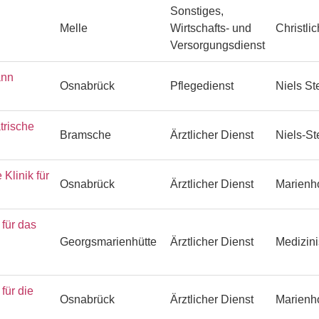
Sonstiges,
Melle
Wirtschafts- und
Christli
Versorgungsdienst
ann
Osnabrück
Pflegedienst
Niels S
trische
Bramsche
Ärztlicher Dienst
Niels-S
Klinik für
Osnabrück
Ärztlicher Dienst
Marienh
ür das
Georgsmarienhütte
Ärztlicher Dienst
Medizin
ür die
Osnabrück
Ärztlicher Dienst
Marienh