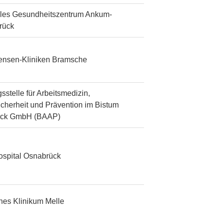
les Gesundheitszentrum Ankum-
rück
tensen-Kliniken Bramsche
sstelle für Arbeitsmedizin,
icherheit und Prävention im Bistum
ück GmbH (BAAP)
ospital Osnabrück
ches Klinikum Melle