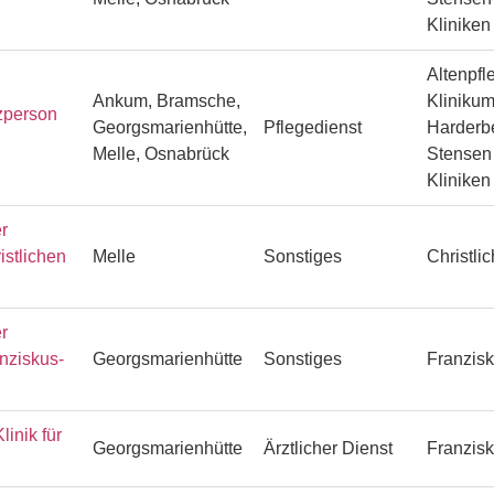
Klinike
Altenpfl
Ankum, Bramsche,
Klinikum
zperson
Georgsmarienhütte,
Pflegedienst
Harderbe
Melle, Osnabrück
Stensen 
Klinike
r
istlichen
Melle
Sonstiges
Christli
r
anziskus-
Georgsmarienhütte
Sonstiges
Franzisk
linik für
Georgsmarienhütte
Ärztlicher Dienst
Franzisk