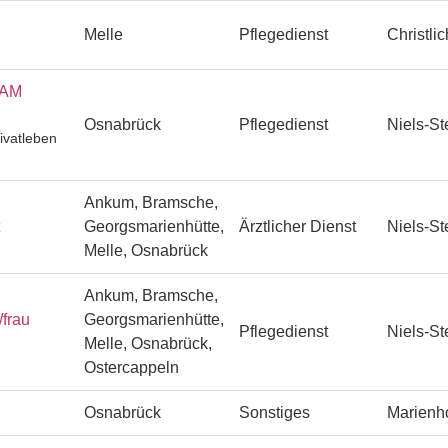
Melle
Pflegedienst
Christli
EAM
Osnabrück
Pflegedienst
Niels-St
ivatleben
Ankum, Bramsche,
Georgsmarienhütte,
Ärztlicher Dienst
Niels-St
Melle, Osnabrück
Ankum, Bramsche,
/frau
Georgsmarienhütte,
Pflegedienst
Niels-St
Melle, Osnabrück,
Ostercappeln
Osnabrück
Sonstiges
Marienh