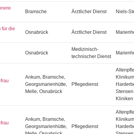
nnere
Bramsche
Ärztlicher Dienst
Niels-S
ür die
Osnabrück
Ärztlicher Dienst
Marienh
Medizinisch-
Osnabrück
Marienh
technischer Dienst
Altenpfl
Ankum, Bramsche,
Klinikum
frau
Georgsmarienhütte,
Pflegedienst
Harderbe
Melle, Osnabrück
Stensen 
Klinike
Altenpfl
Ankum, Bramsche,
Klinikum
frau
Georgsmarienhütte,
Pflegedienst
Harderbe
Melle, Osnabrück
Stensen 