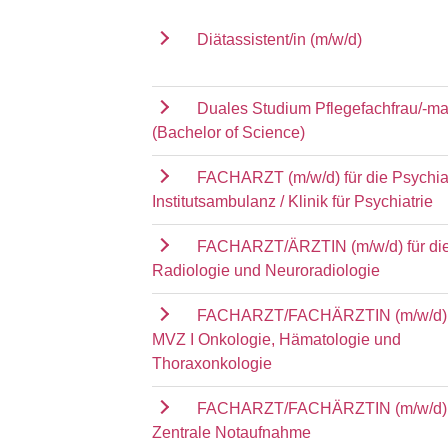
Diätassistent/in (m/w/d)
Duales Studium Pflegefachfrau/-m
(Bachelor of Science)
FACHARZT (m/w/d) für die Psychia
Institutsambulanz / Klinik für Psychiatrie
FACHARZT/ÄRZTIN (m/w/d) für die 
Radiologie und Neuroradiologie
FACHARZT/FACHÄRZTIN (m/w/d) f
MVZ I Onkologie, Hämatologie und
Thoraxonkologie
FACHARZT/FACHÄRZTIN (m/w/d) f
Zentrale Notaufnahme