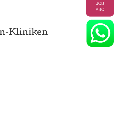
JOB
ABO
en-Kliniken