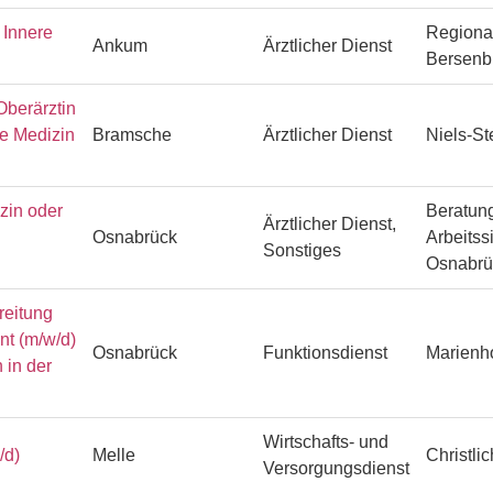
Innere
Regiona
Ankum
Ärztlicher Dienst
Bersenb
Oberärztin
he Medizin
Bramsche
Ärztlicher Dienst
Niels-S
zin oder
Beratung
Ärztlicher Dienst,
Osnabrück
Arbeitss
Sonstiges
Osnabr
reitung
ent (m/w/d)
Osnabrück
Funktionsdienst
Marienh
 in der
Wirtschafts- und
/d)
Melle
Christli
Versorgungsdienst