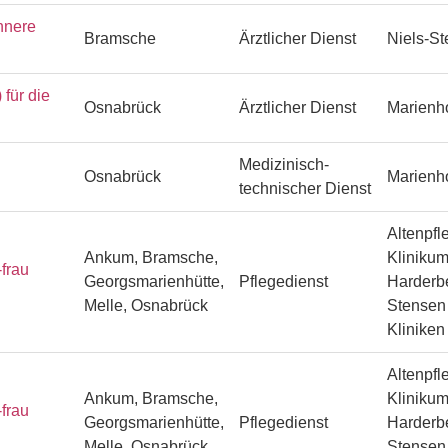
nnere
Bramsche
Ärztlicher Dienst
Niels-S
ür die
Osnabrück
Ärztlicher Dienst
Marienh
Medizinisch-
Osnabrück
Marienh
technischer Dienst
Altenpfl
Ankum, Bramsche,
Klinikum
frau
Georgsmarienhütte,
Pflegedienst
Harderbe
Melle, Osnabrück
Stensen 
Klinike
Altenpfl
Ankum, Bramsche,
Klinikum
frau
Georgsmarienhütte,
Pflegedienst
Harderbe
Melle, Osnabrück
Stensen 