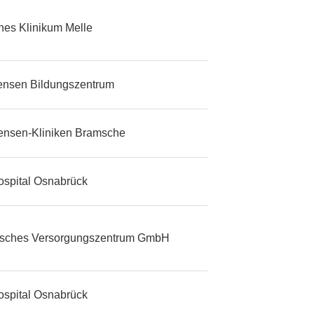
ches Klinikum Melle
tensen Bildungszentrum
tensen-Kliniken Bramsche
ospital Osnabrück
isches Versorgungszentrum GmbH
ospital Osnabrück