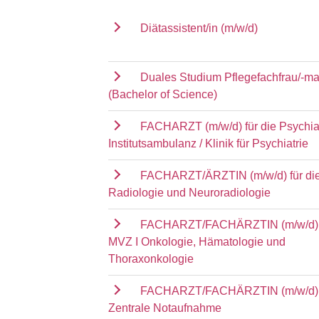
Diätassistent/in (m/w/d)
Duales Studium Pflegefachfrau/-m
(Bachelor of Science)
FACHARZT (m/w/d) für die Psychia
Institutsambulanz / Klinik für Psychiatrie
FACHARZT/ÄRZTIN (m/w/d) für die 
Radiologie und Neuroradiologie
FACHARZT/FACHÄRZTIN (m/w/d) f
MVZ I Onkologie, Hämatologie und
Thoraxonkologie
FACHARZT/FACHÄRZTIN (m/w/d) f
Zentrale Notaufnahme