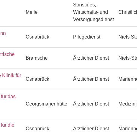
Sonstiges,
Melle
Wirtschafts- und
Christli
Versorgungsdienst
ann
Osnabrück
Pflegedienst
Niels S
trische
Bramsche
Ärztlicher Dienst
Niels-S
Klinik für
Osnabrück
Ärztlicher Dienst
Marienh
ür das
Georgsmarienhütte
Ärztlicher Dienst
Medizin
ür die
Osnabrück
Ärztlicher Dienst
Marienh