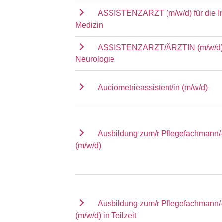
ASSISTENZARZT (m/w/d) für die I
Medizin
ASSISTENZARZT/ÄRZTIN (m/w/d) f
Neurologie
Audiometrieassistent/in (m/w/d)
Ausbildung zum/r Pflegefachmann/-
(m/w/d)
Ausbildung zum/r Pflegefachmann/-
(m/w/d) in Teilzeit