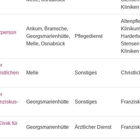
Klinike
Altenpfl
Ankum, Bramsche,
Klinikum
zperson
Georgsmarienhütte,
Pflegedienst
Harderbe
Melle, Osnabrück
Stensen 
Klinike
r
istlichen
Melle
Sonstiges
Christli
r
anziskus-
Georgsmarienhütte
Sonstiges
Franzisk
linik für
Georgsmarienhütte
Ärztlicher Dienst
Franzisk