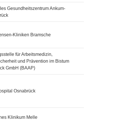
les Gesundheitszentrum Ankum-
rück
tensen-Kliniken Bramsche
sstelle für Arbeitsmedizin,
icherheit und Prävention im Bistum
ück GmbH (BAAP)
ospital Osnabrück
ches Klinikum Melle