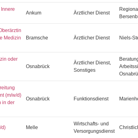
Innere
Regiona
Ankum
Ärztlicher Dienst
Bersenb
Oberärztin
he Medizin
Bramsche
Ärztlicher Dienst
Niels-S
zin oder
Beratung
Ärztlicher Dienst,
Osnabrück
Arbeitss
Sonstiges
Osnabr
reitung
ent (m/w/d)
Osnabrück
Funktionsdienst
Marienh
 in der
Wirtschafts- und
/d)
Melle
Christli
Versorgungsdienst