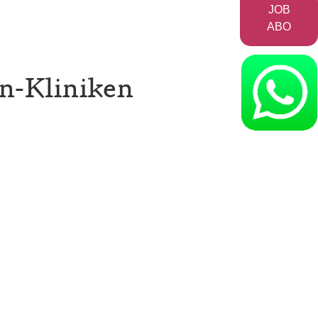
JOB
ABO
en-Kliniken