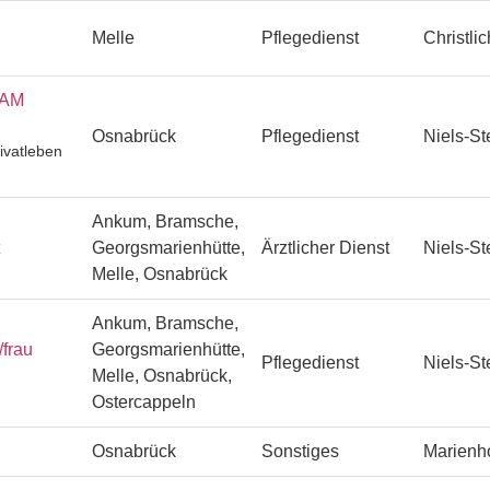
Melle
Pflegedienst
Christli
EAM
Osnabrück
Pflegedienst
Niels-St
ivatleben
Ankum, Bramsche,
Georgsmarienhütte,
Ärztlicher Dienst
Niels-St
Melle, Osnabrück
Ankum, Bramsche,
/frau
Georgsmarienhütte,
Pflegedienst
Niels-St
Melle, Osnabrück,
Ostercappeln
Osnabrück
Sonstiges
Marienh