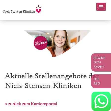
BEWIRB
DICH
SMART
Aktuelle Stellenangebote der
JOB
ABO
Niels-Stensen-Kliniken
< zurück zum Karriereportal