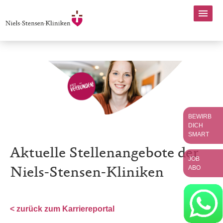
BEWIRB
DICH
SMART
Aktuelle Stellenangebote der
JOB
ABO
Niels-Stensen-Kliniken
< zurück zum Karriereportal