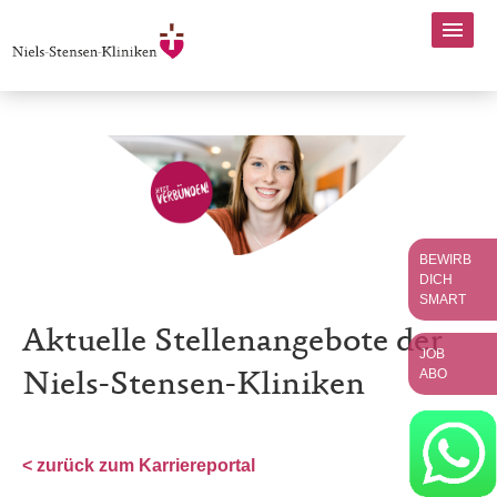
BEWIRB
DICH
SMART
Aktuelle Stellenangebote der
JOB
ABO
Niels-Stensen-Kliniken
< zurück zum Karriereportal